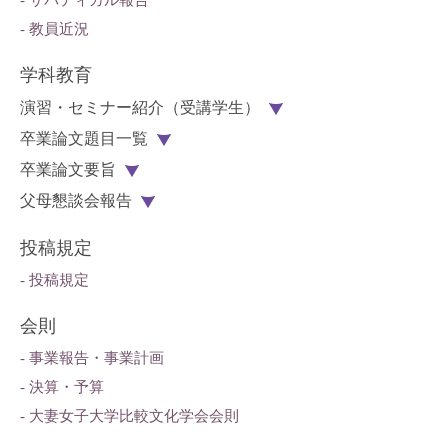
- サバティカル報告
- 教員近況
学科教育
演習・セミナー紹介（受講学生）
卒業論文題目一覧
卒業論文要旨
父母懇談会報告
投稿規定
- 投稿規定
会則
- 事業報告・事業計画
- 決算・予算
- 大妻女子大学比較文化学会会則