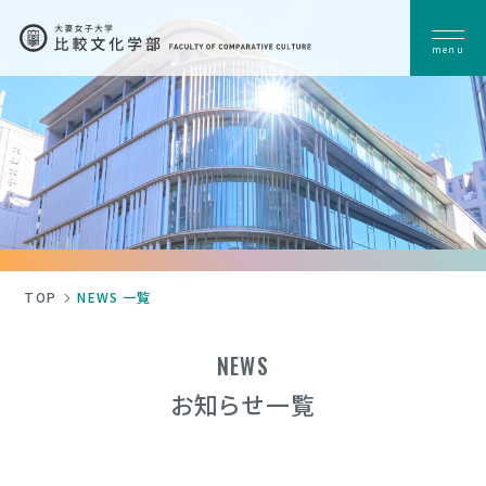
menu
比較文化学部について
学部の魅力
学部長・学科長 挨拶
授業紹介
学生対談企画
ONE DAY
学部出版物
教員紹介一覧
キーワード
TOP
NEWS 一覧
コース・セミナー紹介
NEWS
アジア文化コース
アメリカ文化コース
お知らせ一覧
ヨーロッパ文化コース
学生の声
卒論タイトル