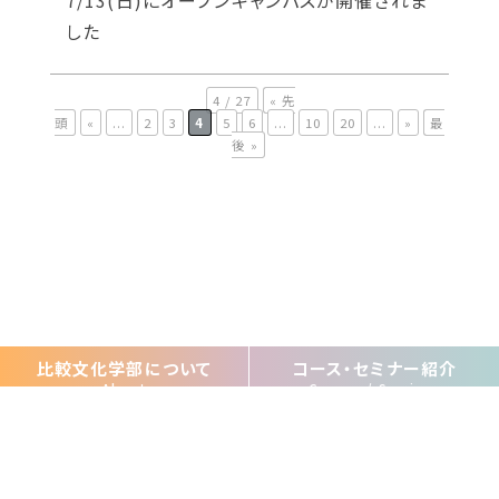
した
English
4 / 27
« 先
頭
«
...
2
3
4
5
6
...
10
20
...
»
最
後 »
比較文化学部について
コース・セミナー紹介
About
Course / Seminar
海外研修
キャリア／OGメッセージ
Study abroad
Career / Message