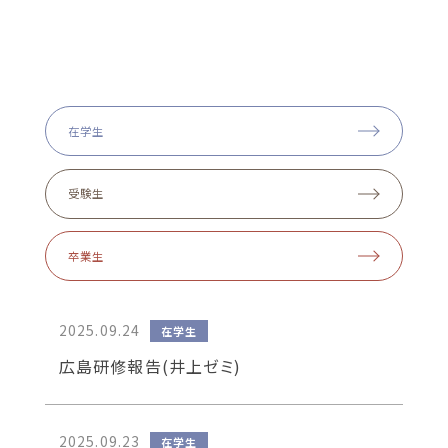
海外研修
学部主催プログラム
国際センター主催プログ
ラム
在学生
キャリア／OGメッセージ
取得資格／進路
OGメッセージ
受験生
卒業生
2025.09.24
在学生
広島研修報告(井上ゼミ)
2025.09.23
在学生