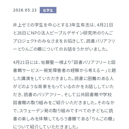
海外研修
2026.05.23
在学生
学部主催プログラム
国際センター主催プログ
井上ゼミの学生を中心とする3年生有志は、
4月21日
ラム
と28日にNPO法人ピープルデザイン研究所のりんご
プロジェクトのみなさまをお招きして、
読書バリアフリ
キャリア／OGメッセージ
ーとりんごの棚についてのお話をうかがいました。
取得資格／進路
OGメッセージ
4月21日には、佐藤聖一様より「
図書バリアフリーと図
書館サービスー視覚障害者の経験から考える
ー」と題
した講演をしていただきました。
読書に困難のある人
がどのような背景をもっているのかをお話しし
ていた
だき、読書のバリアフリー、
そして公共図書館や学校
図書館の取り組みをご紹介いただきました
。そのなか
で、
スウェーデン発の取り組みですべての子どもに読
書の楽しみを体験
してもらう書棚である「りんごの棚」
について紹介していただきました。