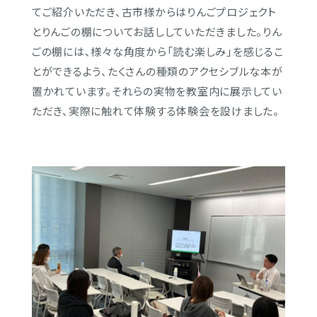
てご紹介いただ
き、
古市様からはりんごプロジェクト
とりんごの棚についてお話しして
いただきました。りん
ごの棚には、様々な角度から「読む楽しみ」
を感じるこ
とができるよう、
たくさんの種類のアクセシブルな本が
お問い合わせ
置かれています。
それらの実物を教室内に展示してい
ただき、
実際に触れて体験する体験会を設けました。