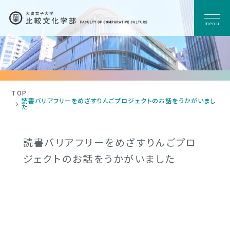
menu
比較文化学部について
学部の魅力
学部長・学科長 挨拶
授業紹介
学生対談企画
TOP
読書バリアフリーをめざすりんごプロジェクトのお話をうかがいまし
ONE DAY
学部出版物
た
教員紹介一覧
キーワード
読書バリアフリーをめざすりんごプロ
コース・セミナー紹介
ジェクトのお話をうかがいました
アジア文化コース
アメリカ文化コース
ヨーロッパ文化コース
学生の声
卒論タイトル