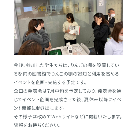
大妻女子大学
今後、参加した学生たちは、
りんごの棚を設置してい
る都内の図書館でりんごの棚の認知と利用
を高める
イベントを企画・実施する予定です。
企画の発表会は7月中旬を予定しており、
発表会を通
じてイベント企画を完成させた後、
夏休み以降にイベ
ント開催に動き出します。
その様子は改めてWebサイトなどに掲載いたします。
アクセス
続報をお待ちください。